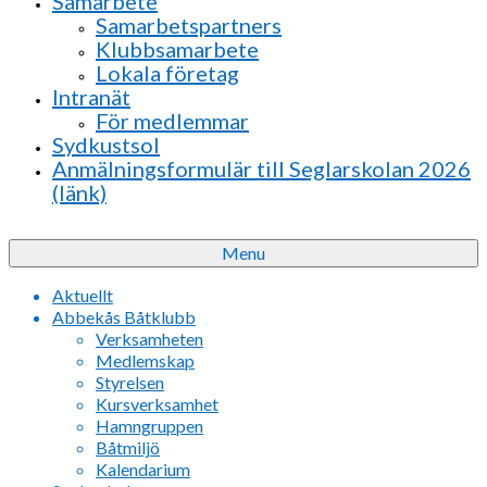
Samarbete
Samarbetspartners
Klubbsamarbete
Lokala företag
Intranät
För medlemmar
Sydkustsol
Anmälningsformulär till Seglarskolan 2026
(länk)
Menu
Aktuellt
Abbekås Båtklubb
Verksamheten
Medlemskap
Styrelsen
Kursverksamhet
Hamngruppen
Båtmiljö
Kalendarium