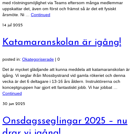
med röstningsmöjlighet via Teams eftersom många medlemmar
uppskattar det, även om först och främst så är det ett fysiskt
årsmöte. Ni …
Continued
14
jul 2025
Katamaranskolan är igång!
posted in:
Okategoriserade
|
0
Det är mycket glädjande att kunna meddela att katamaranskolan är
igång. Vi seglar ifrån Mossbystrand vid gamla rökeriet och denna
vecka är det 6 deltagare i 13-16 års åldern. Instruktörerna och
konceptgruppen har gjort ett fantastiskt jobb. Vi har jobbat …
Continued
30
jun 2025
Onsdagsseglingar 2025 – nu
drar vi igång!