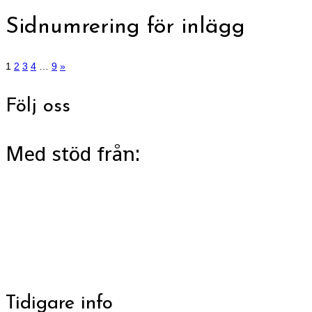
Sidnumrering för inlägg
1
2
3
4
…
9
»
Följ oss
Med stöd från:
Tidigare info