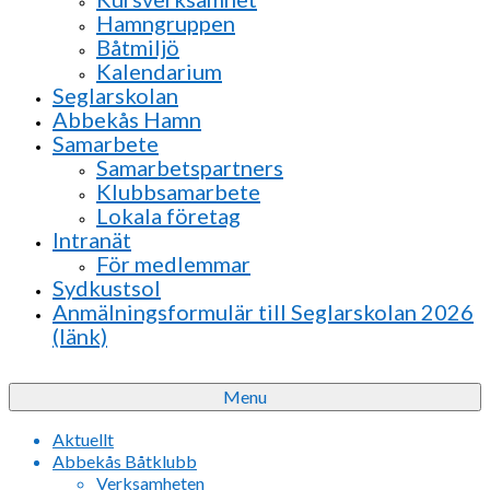
Hamngruppen
Båtmiljö
Kalendarium
Seglarskolan
Abbekås Hamn
Samarbete
Samarbetspartners
Klubbsamarbete
Lokala företag
Intranät
För medlemmar
Sydkustsol
Anmälningsformulär till Seglarskolan 2026
(länk)
Menu
Aktuellt
Abbekås Båtklubb
Verksamheten