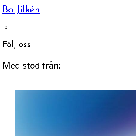
Bo Jilkén
|
0
Följ oss
Med stöd från: