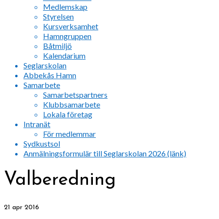
Medlemskap
Styrelsen
Kursverksamhet
Hamngruppen
Båtmiljö
Kalendarium
Seglarskolan
Abbekås Hamn
Samarbete
Samarbetspartners
Klubbsamarbete
Lokala företag
Intranät
För medlemmar
Sydkustsol
Anmälningsformulär till Seglarskolan 2026 (länk)
Valberedning
21
apr 2016