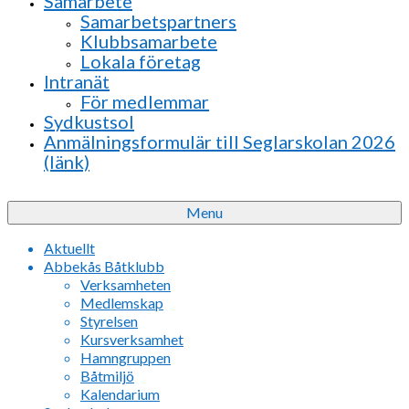
Samarbete
Samarbetspartners
Klubbsamarbete
Lokala företag
Intranät
För medlemmar
Sydkustsol
Anmälningsformulär till Seglarskolan 2026
(länk)
Menu
Aktuellt
Abbekås Båtklubb
Verksamheten
Medlemskap
Styrelsen
Kursverksamhet
Hamngruppen
Båtmiljö
Kalendarium