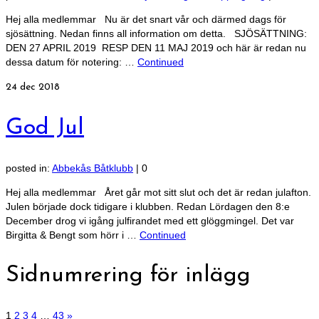
Hej alla medlemmar Nu är det snart vår och därmed dags för
sjösättning. Nedan finns all information om detta. SJÖSÄTTNING:
DEN 27 APRIL 2019 RESP DEN 11 MAJ 2019 och här är redan nu
dessa datum för notering: …
Continued
24
dec 2018
God Jul
posted in:
Abbekås Båtklubb
|
0
Hej alla medlemmar Året går mot sitt slut och det är redan julafton.
Julen började dock tidigare i klubben. Redan Lördagen den 8:e
December drog vi igång julfirandet med ett glöggmingel. Det var
Birgitta & Bengt som hörr i …
Continued
Sidnumrering för inlägg
1
2
3
4
…
43
»