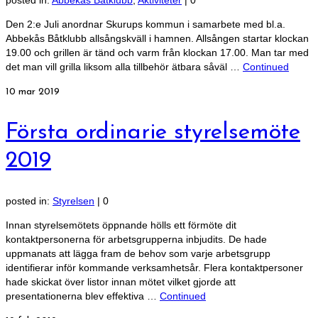
posted in:
Abbekås Båtklubb
,
Aktiviteter
|
0
Den 2:e Juli anordnar Skurups kommun i samarbete med bl.a.
Abbekås Båtklubb allsångskväll i hamnen. Allsången startar klockan
19.00 och grillen är tänd och varm från klockan 17.00. Man tar med
det man vill grilla liksom alla tillbehör ätbara såväl …
Continued
10
mar 2019
Första ordinarie styrelsemöte
2019
posted in:
Styrelsen
|
0
Innan styrelsemötets öppnande hölls ett förmöte dit
kontaktpersonerna för arbetsgrupperna inbjudits. De hade
uppmanats att lägga fram de behov som varje arbetsgrupp
identifierar inför kommande verksamhetsår. Flera kontaktpersoner
hade skickat över listor innan mötet vilket gjorde att
presentationerna blev effektiva …
Continued