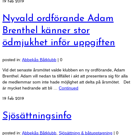
19
feb 2019
Nyvald ordförande Adam
Brenthel känner stor
ödmjukhet inför uppgiften
posted in:
Abbekås Båtklubb
|
0
Vid det senaste årsmötet valde klubben en ny ordförande, Adam
Brenthel. Adam vill nedan ta tillfället i akt att presentera sig för alla
de medlemmar som inte hade möjlighet att delta på årsmötet. Det
är mycket hedrande att bli …
Continued
19
feb 2019
Sjösättningsinfo
posted in:
Abbekås Båtklubb
,
Sjösättning & båtupptagning
|
0