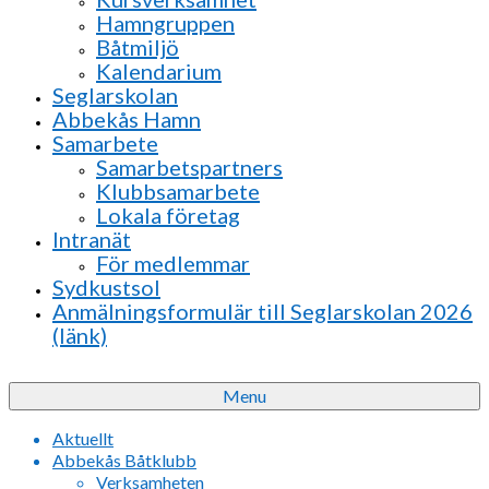
Hamngruppen
Båtmiljö
Kalendarium
Seglarskolan
Abbekås Hamn
Samarbete
Samarbetspartners
Klubbsamarbete
Lokala företag
Intranät
För medlemmar
Sydkustsol
Anmälningsformulär till Seglarskolan 2026
(länk)
Menu
Aktuellt
Abbekås Båtklubb
Verksamheten