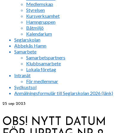
Medlemskap
Styrelsen
Kursverksamhet
Hamngruppen
Båtmiljö
Kalendarium
Seglarskolan
Abbekås Hamn
Samarbete
Samarbetspartners
Klubbsamarbete
Lokala företag
Intranät
För medlemmar
Sydkustsol
Anmälningsformulär till Seglarskolan 2026 (länk)
25
sep 2023
OBS! NYTT DATUM