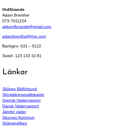
Ordförande
Adam Brenthel
073-7011224
abkordforande@gmail.com
adambrenthel@me.com
Bankgiro: 631 – 0122
Swish: 123 133 10 81
Länkar
Skånes Båtförbund
Sjöräddningssällskapet
Svensk Väderrapport
Dansk Väderrapport
Jämför väder
Skurups Kommun
Skånetrafiken