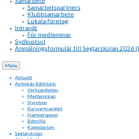
Samarbete
Samarbetspartners
Klubbsamarbete
Lokala företag
Intranät
För medlemmar
Sydkustsol
Anmälningsformulär till Seglarskolan 2026 (
Menu
Aktuellt
Abbekås Båtklubb
Verksamheten
Medlemskap
Styrelsen
Kursverksamhet
Hamngruppen
Båtmiljö
Kalendarium
Seglarskolan