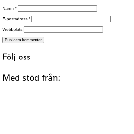
Namn
*
E-postadress
*
Webbplats
Följ oss
Med stöd från: