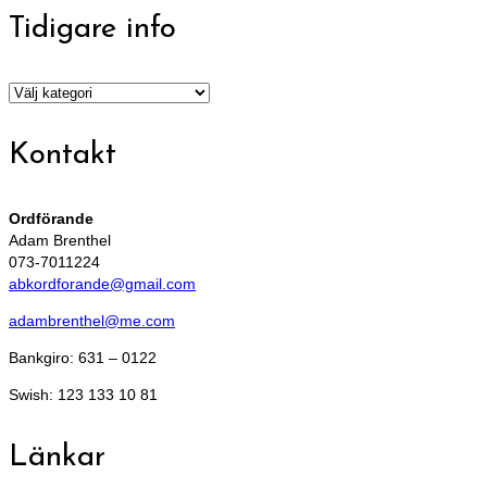
Tidigare info
Tidigare
info
Kontakt
Ordförande
Adam Brenthel
073-7011224
abkordforande@gmail.com
adambrenthel@me.com
Bankgiro: 631 – 0122
Swish: 123 133 10 81
Länkar