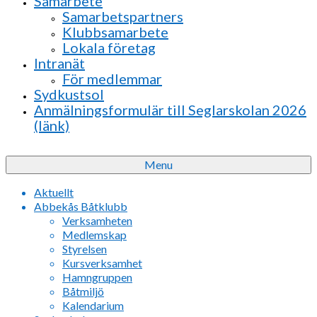
Samarbete
Samarbetspartners
Klubbsamarbete
Lokala företag
Intranät
För medlemmar
Sydkustsol
Anmälningsformulär till Seglarskolan 2026
(länk)
Menu
Aktuellt
Abbekås Båtklubb
Verksamheten
Medlemskap
Styrelsen
Kursverksamhet
Hamngruppen
Båtmiljö
Kalendarium