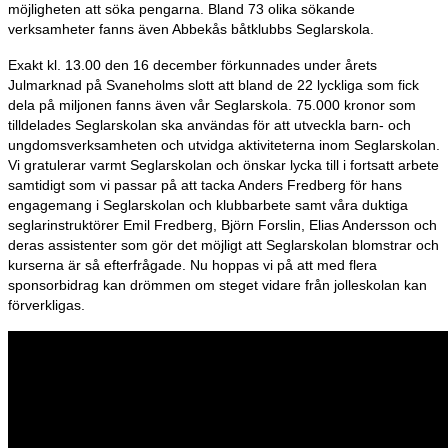
möjligheten att söka pengarna. Bland 73 olika sökande
verksamheter fanns även Abbekås båtklubbs Seglarskola.
Exakt kl. 13.00 den 16 december förkunnades under årets
Julmarknad på Svaneholms slott att bland de 22 lyckliga som fick
dela på miljonen fanns även vår Seglarskola. 75.000 kronor som
tilldelades Seglarskolan ska användas för att utveckla barn- och
ungdomsverksamheten och utvidga aktiviteterna inom Seglarskolan.
Vi gratulerar varmt Seglarskolan och önskar lycka till i fortsatt arbete
samtidigt som vi passar på att tacka Anders Fredberg för hans
engagemang i Seglarskolan och klubbarbete samt våra duktiga
seglarinstruktörer Emil Fredberg, Björn Forslin, Elias Andersson och
deras assistenter som gör det möjligt att Seglarskolan blomstrar och
kurserna är så efterfrågade. Nu hoppas vi på att med flera
sponsorbidrag kan drömmen om steget vidare från jolleskolan kan
förverkligas.