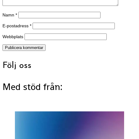
Namn
*
E-postadress
*
Webbplats
Följ oss
Med stöd från: