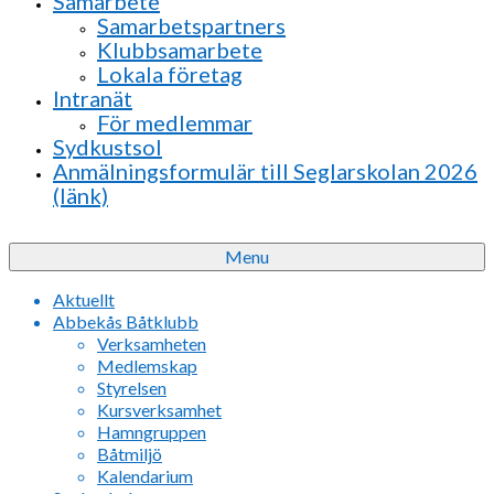
Samarbete
Samarbetspartners
Klubbsamarbete
Lokala företag
Intranät
För medlemmar
Sydkustsol
Anmälningsformulär till Seglarskolan 2026
(länk)
Menu
Aktuellt
Abbekås Båtklubb
Verksamheten
Medlemskap
Styrelsen
Kursverksamhet
Hamngruppen
Båtmiljö
Kalendarium