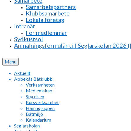
Samarbete
Samarbetspartners
Klubbsamarbete
Lokala företag
Intranät
För medlemmar
Sydkustsol
Anmälningsformulär till Seglarskolan 2026 (
Menu
Aktuellt
Abbekås Båtklubb
Verksamheten
Medlemskap
Styrelsen
Kursverksamhet
Hamngruppen
Båtmiljö
Kalendarium
Seglarskolan