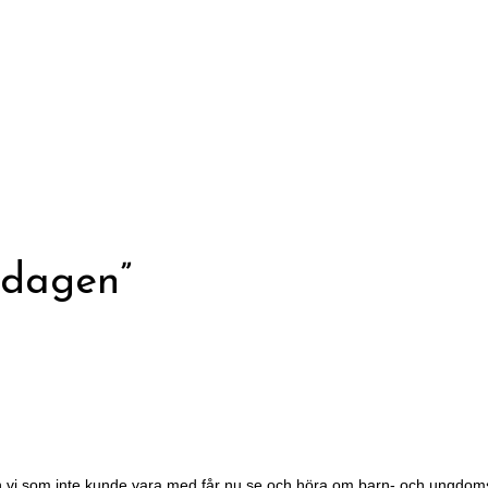
 dagen”
t även vi som inte kunde vara med får nu se och höra om barn- och ungd