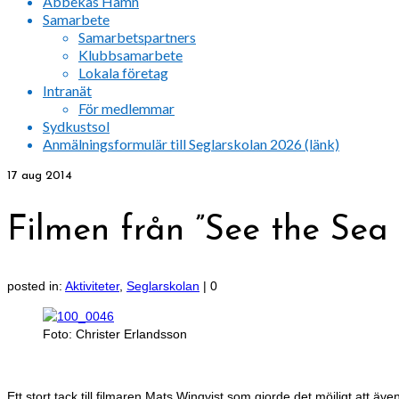
Abbekås Hamn
Samarbete
Samarbetspartners
Klubbsamarbete
Lokala företag
Intranät
För medlemmar
Sydkustsol
Anmälningsformulär till Seglarskolan 2026 (länk)
17
aug 2014
Filmen från ”See the Sea
posted in:
Aktiviteter
,
Seglarskolan
|
0
Foto: Christer Erlandsson
Ett stort tack till filmaren Mats Winqvist som gjorde det möjligt at