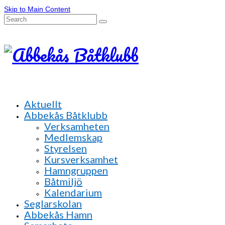
Skip to Main Content
Search
for:
Aktuellt
Abbekås Båtklubb
Verksamheten
Medlemskap
Styrelsen
Kursverksamhet
Hamngruppen
Båtmiljö
Kalendarium
Seglarskolan
Abbekås Hamn