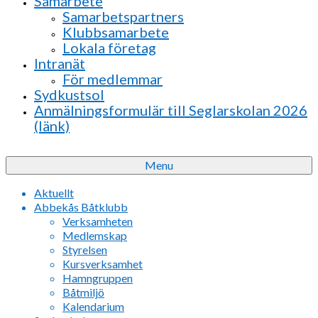
Samarbete
Samarbetspartners
Klubbsamarbete
Lokala företag
Intranät
För medlemmar
Sydkustsol
Anmälningsformulär till Seglarskolan 2026
(länk)
Menu
Aktuellt
Abbekås Båtklubb
Verksamheten
Medlemskap
Styrelsen
Kursverksamhet
Hamngruppen
Båtmiljö
Kalendarium