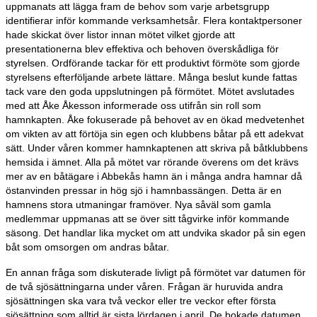
uppmanats att lägga fram de behov som varje arbetsgrupp
identifierar inför kommande verksamhetsår. Flera kontaktpersoner
hade skickat över listor innan mötet vilket gjorde att
presentationerna blev effektiva och behoven överskådliga för
styrelsen. Ordförande tackar för ett produktivt förmöte som gjorde
styrelsens efterföljande arbete lättare. Många beslut kunde fattas
tack vare den goda uppslutningen på förmötet. Mötet avslutades
med att Åke Åkesson informerade oss utifrån sin roll som
hamnkapten. Åke fokuserade på behovet av en ökad medvetenhet
om vikten av att förtöja sin egen och klubbens båtar på ett adekvat
sätt. Under våren kommer hamnkaptenen att skriva på båtklubbens
hemsida i ämnet. Alla på mötet var rörande överens om det krävs
mer av en båtägare i Abbekås hamn än i många andra hamnar då
östanvinden pressar in hög sjö i hamnbassängen. Detta är en
hamnens stora utmaningar framöver. Nya såväl som gamla
medlemmar uppmanas att se över sitt tågvirke inför kommande
säsong. Det handlar lika mycket om att undvika skador på sin egen
båt som omsorgen om andras båtar.
En annan fråga som diskuterade livligt på förmötet var datumen för
de två sjösättningarna under våren. Frågan är huruvida andra
sjösättningen ska vara två veckor eller tre veckor efter första
sjösättning som alltid är sista lördagen i april. De bokade datumen