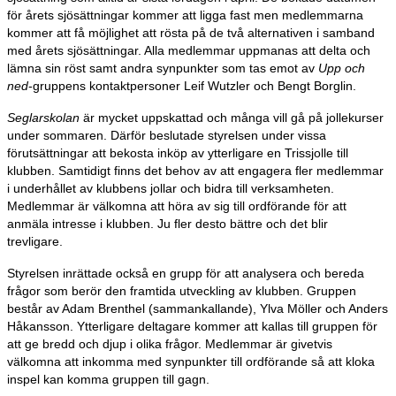
för årets sjösättningar kommer att ligga fast men medlemmarna
kommer att få möjlighet att rösta på de två alternativen i samband
med årets sjösättningar. Alla medlemmar uppmanas att delta och
lämna sin röst samt andra synpunkter som tas emot av
Upp och
ned
-gruppens kontaktpersoner Leif Wutzler och Bengt Borglin.
Seglarskolan
är mycket uppskattad och många vill gå på jollekurser
under sommaren. Därför beslutade styrelsen under vissa
förutsättningar att bekosta inköp av ytterligare en Trissjolle till
klubben. Samtidigt finns det behov av att engagera fler medlemmar
i underhållet av klubbens jollar och bidra till verksamheten.
Medlemmar är välkomna att höra av sig till ordförande för att
anmäla intresse i klubben. Ju fler desto bättre och det blir
trevligare.
Styrelsen inrättade också en grupp för att analysera och bereda
frågor som berör den framtida utveckling av klubben. Gruppen
består av Adam Brenthel (sammankallande), Ylva Möller och Anders
Håkansson. Ytterligare deltagare kommer att kallas till gruppen för
att ge bredd och djup i olika frågor. Medlemmar är givetvis
välkomna att inkomma med synpunkter till ordförande så att kloka
inspel kan komma gruppen till gagn.