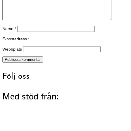
Namn
*
E-postadress
*
Webbplats
Följ oss
Med stöd från: