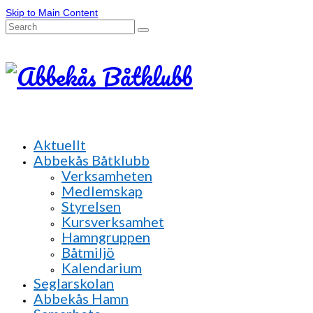
Skip to Main Content
Search
for:
Aktuellt
Abbekås Båtklubb
Verksamheten
Medlemskap
Styrelsen
Kursverksamhet
Hamngruppen
Båtmiljö
Kalendarium
Seglarskolan
Abbekås Hamn