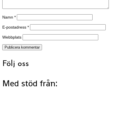
Namn
*
E-postadress
*
Webbplats
Följ oss
Med stöd från: