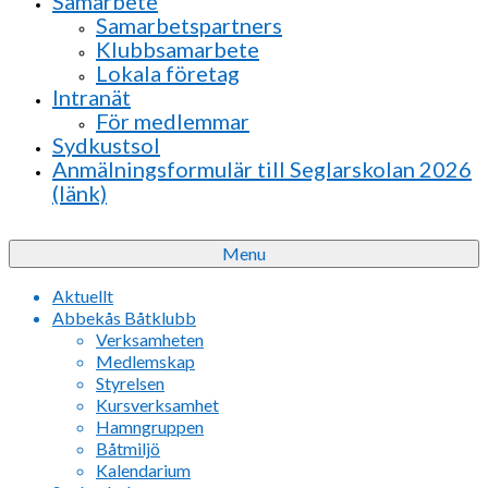
Samarbete
Samarbetspartners
Klubbsamarbete
Lokala företag
Intranät
För medlemmar
Sydkustsol
Anmälningsformulär till Seglarskolan 2026
(länk)
Menu
Aktuellt
Abbekås Båtklubb
Verksamheten
Medlemskap
Styrelsen
Kursverksamhet
Hamngruppen
Båtmiljö
Kalendarium