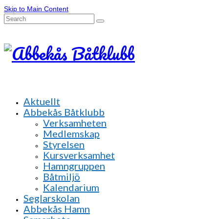
Skip to Main Content
Search
for:
Aktuellt
Abbekås Båtklubb
Verksamheten
Medlemskap
Styrelsen
Kursverksamhet
Hamngruppen
Båtmiljö
Kalendarium
Seglarskolan
Abbekås Hamn