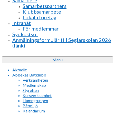
Samarbete
Samarbetspartners
Klubbsamarbete
Lokala företag
Intranät
För medlemmar
Sydkustsol
Anmälningsformulär till Seglarskolan 2026
(länk)
Menu
Aktuellt
Abbekås Båtklubb
Verksamheten
Medlemskap
Styrelsen
Kursverksamhet
Hamngruppen
Båtmiljö
Kalendarium