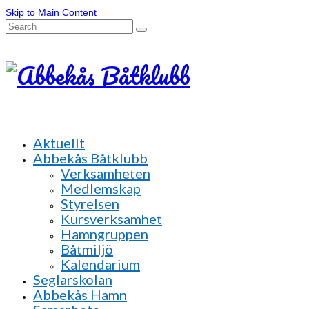
Skip to Main Content
Search
for:
Aktuellt
Abbekås Båtklubb
Verksamheten
Medlemskap
Styrelsen
Kursverksamhet
Hamngruppen
Båtmiljö
Kalendarium
Seglarskolan
Abbekås Hamn