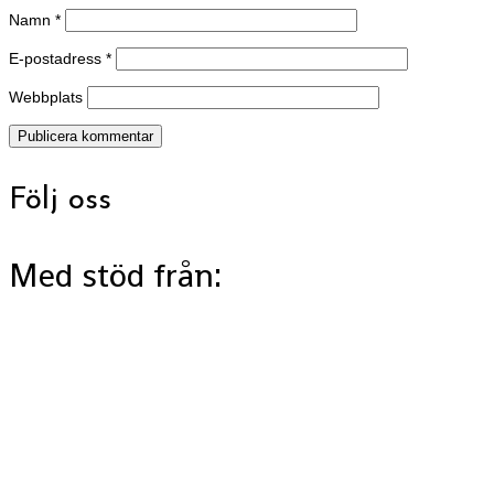
Namn
*
E-postadress
*
Webbplats
Följ oss
Med stöd från: