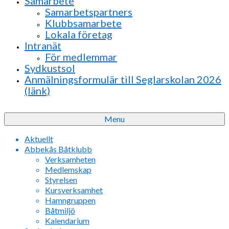
Samarbete
Samarbetspartners
Klubbsamarbete
Lokala företag
Intranät
För medlemmar
Sydkustsol
Anmälningsformulär till Seglarskolan 2026
(länk)
Menu
Aktuellt
Abbekås Båtklubb
Verksamheten
Medlemskap
Styrelsen
Kursverksamhet
Hamngruppen
Båtmiljö
Kalendarium