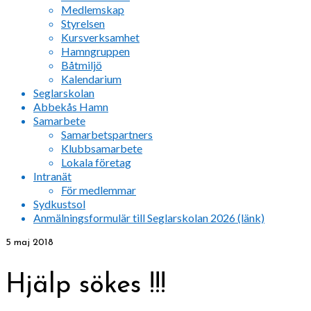
Medlemskap
Styrelsen
Kursverksamhet
Hamngruppen
Båtmiljö
Kalendarium
Seglarskolan
Abbekås Hamn
Samarbete
Samarbetspartners
Klubbsamarbete
Lokala företag
Intranät
För medlemmar
Sydkustsol
Anmälningsformulär till Seglarskolan 2026 (länk)
5
maj 2018
Hjälp sökes !!!