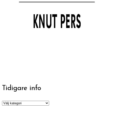
Tidigare info
Tidigare
info