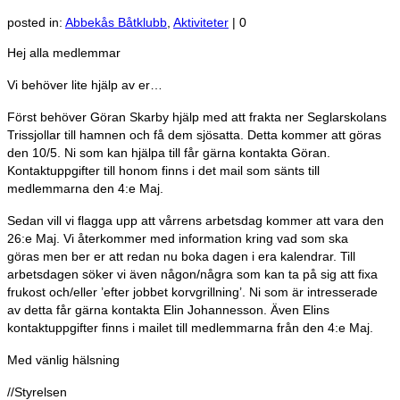
posted in:
Abbekås Båtklubb
,
Aktiviteter
|
0
Hej alla medlemmar
Vi behöver lite hjälp av er…
Först behöver Göran Skarby hjälp med att frakta ner Seglarskolans
Trissjollar till hamnen och få dem sjösatta. Detta kommer att göras
den 10/5. Ni som kan hjälpa till får gärna kontakta Göran.
Kontaktuppgifter till honom finns i det mail som sänts till
medlemmarna den 4:e Maj.
Sedan vill vi flagga upp att vårrens arbetsdag kommer att vara den
26:e Maj. Vi återkommer med information kring vad som ska
göras men ber er att redan nu boka dagen i era kalendrar. Till
arbetsdagen söker vi även någon/några som kan ta på sig att fixa
frukost och/eller ’efter jobbet korvgrillning’. Ni som är intresserade
av detta får gärna kontakta Elin Johannesson. Även Elins
kontaktuppgifter finns i mailet till medlemmarna från den 4:e Maj.
Med vänlig hälsning
//Styrelsen