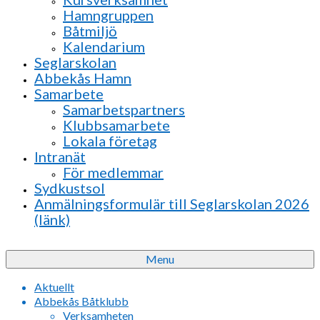
Hamngruppen
Båtmiljö
Kalendarium
Seglarskolan
Abbekås Hamn
Samarbete
Samarbetspartners
Klubbsamarbete
Lokala företag
Intranät
För medlemmar
Sydkustsol
Anmälningsformulär till Seglarskolan 2026
(länk)
Menu
Aktuellt
Abbekås Båtklubb
Verksamheten