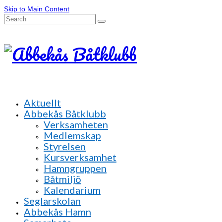
Skip to Main Content
Search
for:
Aktuellt
Abbekås Båtklubb
Verksamheten
Medlemskap
Styrelsen
Kursverksamhet
Hamngruppen
Båtmiljö
Kalendarium
Seglarskolan
Abbekås Hamn