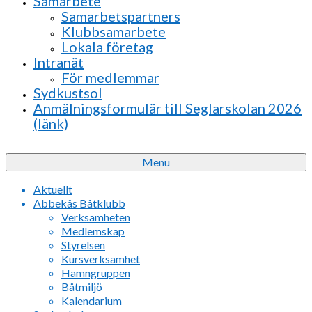
Samarbete
Samarbetspartners
Klubbsamarbete
Lokala företag
Intranät
För medlemmar
Sydkustsol
Anmälningsformulär till Seglarskolan 2026
(länk)
Menu
Aktuellt
Abbekås Båtklubb
Verksamheten
Medlemskap
Styrelsen
Kursverksamhet
Hamngruppen
Båtmiljö
Kalendarium