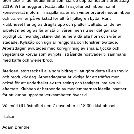
Stort tack till de medlemmar som ställde upp på höstens arbetsdag
2019. Vi har noggrant tvättat alla Trissjollar och ribben samt
konserverat motorn. Trissjollarna är nu i vinterförvaret medan ribben
och trailern är på verkstad för att få hjullagren bytta. Runt
klubbhuset har ogräs dragits upp och plattor tvättats. En del av
arbetet med ogräs får anstå till våren men nu ser det ganska
prydligt ut. Invändigt skiner det numera då alla hörn och vrår är
städade. Kylskåp och ugn är rengjorda och fönstren tvättade.
Arbetsdagen avlutades med korvgrillning av smala, tjocka och
vegetariska korvar som avnjöts i strålande höstväder tillsammans
med kaffe och wienerbröd.
Återigen, stort tack till alla som bidrog till att göra detta till en trevlig
och produktiv dag. Arbetsdagarna är viktiga för att träffas men
också för att underhållet av utrustning och fastighet inte ska bli
eftersatt. Klubben är beroende av medlemmarnas ideella insatser
för att kunna upprätta verksamheten över tid.
Väl mött till höstmötet den 7 november kl 18.30 i klubbhuset,
Hälsar
Adam Brenthel