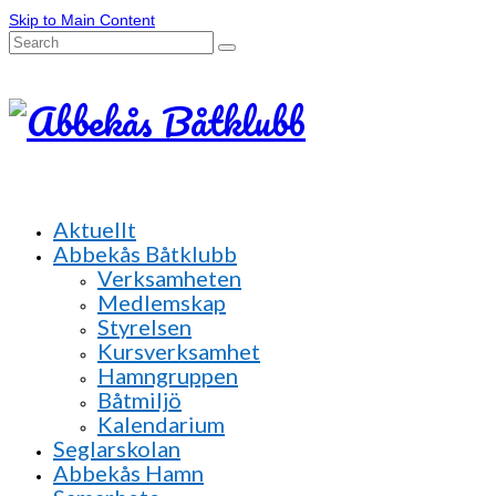
Skip to Main Content
Search
for:
Aktuellt
Abbekås Båtklubb
Verksamheten
Medlemskap
Styrelsen
Kursverksamhet
Hamngruppen
Båtmiljö
Kalendarium
Seglarskolan
Abbekås Hamn