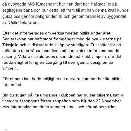
då nybyggda M/S Kungsholm; hur han därefter ’halkade’ in på
seglingens bana och hur detta lett fram till att han denna kväll kunde
guida oss genom bakgrunden till och genomförandet av byggandet
av ’Ostindiefararen’.
Efter det informerades om verksamheten hittills under året.
Seglarskolan har haft stora framgångar med de nya kurserna på
Trissjolle och vi diskuterade inköp av ytterligare Trissbåtar för att
möta den efterfrågan som finns på kursplatser inför kommande
säsong. Vidare diskuterades utseendet på klubbvimpeln, där det
rådde enighet kring en återgång till den ’gamla’ designen på
vimpeln.
För er som inte hade möjlighet att närvara kommer här lite bilder
från mötet.
Blir du sugen på lite umgänge i klubben när du ser bilderna kan vi
tipsa om säsongens första soppafton som blir den 22 November.
Mer information om detta kommer i mail och här på hemsidan.