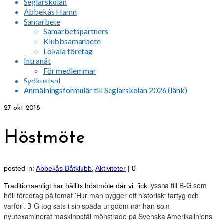
Seglarskolan
Abbekås Hamn
Samarbete
Samarbetspartners
Klubbsamarbete
Lokala företag
Intranät
För medlemmar
Sydkustsol
Anmälningsformulär till Seglarskolan 2026 (länk)
27
okt 2018
Höstmöte
posted in:
Abbekås Båtklubb
,
Aktiviteter
|
0
lyssna till B-G som
Traditionsenligt har hållits höstmöte där vi fick
höll föredrag på temat ’Hur man bygger ett historiskt fartyg och
varför’. B-G tog sats i sin späda ungdom när han som
nyutexaminerat maskinbefäl mönstrade på Svenska Amerikalinjens