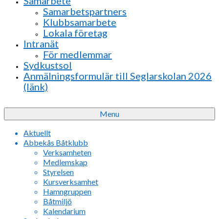
Samarbete
Samarbetspartners
Klubbsamarbete
Lokala företag
Intranät
För medlemmar
Sydkustsol
Anmälningsformulär till Seglarskolan 2026
(länk)
Menu
Aktuellt
Abbekås Båtklubb
Verksamheten
Medlemskap
Styrelsen
Kursverksamhet
Hamngruppen
Båtmiljö
Kalendarium