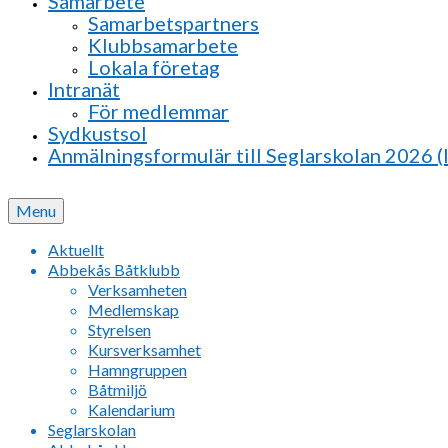
Samarbete
Samarbetspartners
Klubbsamarbete
Lokala företag
Intranät
För medlemmar
Sydkustsol
Anmälningsformulär till Seglarskolan 2026 (
Menu
Aktuellt
Abbekås Båtklubb
Verksamheten
Medlemskap
Styrelsen
Kursverksamhet
Hamngruppen
Båtmiljö
Kalendarium
Seglarskolan