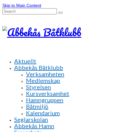
Skip to Main Content
Search
for:
Aktuellt
Abbekås Båtklubb
Verksamheten
Medlemskap
Styrelsen
Kursverksamhet
Hamngruppen
Båtmiljö
Kalendarium
Seglarskolan
Abbekås Hamn