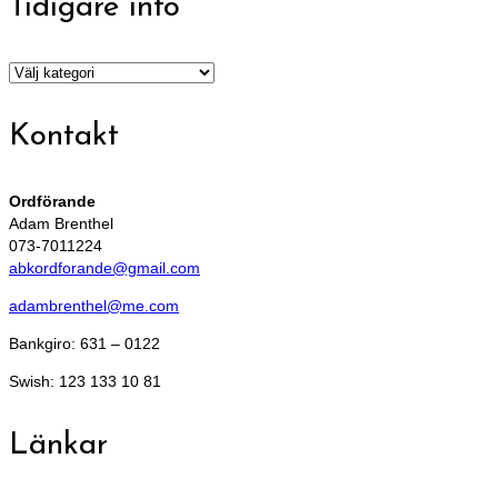
Tidigare info
Tidigare
info
Kontakt
Ordförande
Adam Brenthel
073-7011224
abkordforande@gmail.com
adambrenthel@me.com
Bankgiro: 631 – 0122
Swish: 123 133 10 81
Länkar