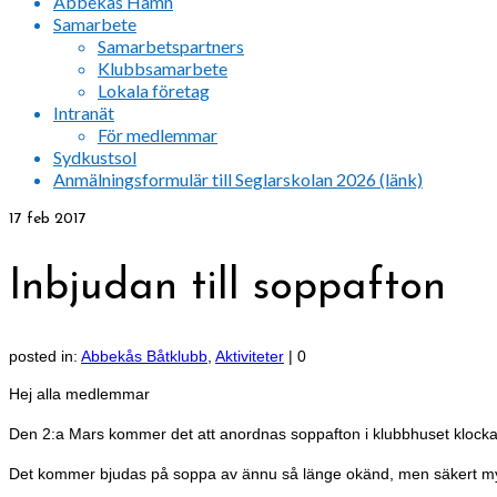
Abbekås Hamn
Samarbete
Samarbetspartners
Klubbsamarbete
Lokala företag
Intranät
För medlemmar
Sydkustsol
Anmälningsformulär till Seglarskolan 2026 (länk)
17
feb 2017
Inbjudan till soppafton
posted in:
Abbekås Båtklubb
,
Aktiviteter
|
0
Hej alla medlemmar
Den 2:a Mars kommer det att anordnas soppafton i klubbhuset klocka
Det kommer bjudas på soppa av ännu så länge okänd, men säkert myc