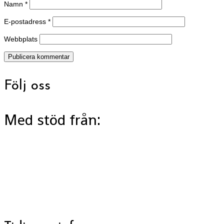
Namn
*
E-postadress
*
Webbplats
Följ oss
Med stöd från: