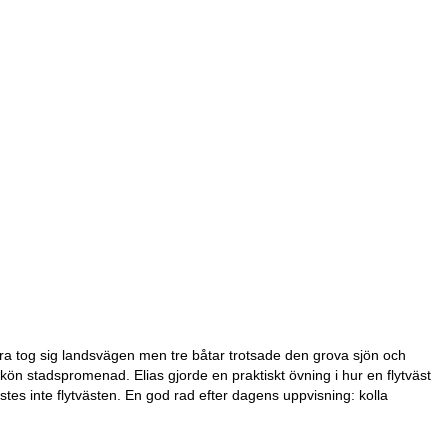
 Några tog sig landsvägen men tre båtar trotsade den grova sjön och
n stadspromenad. Elias gjorde en praktiskt övning i hur en flytväst
löstes inte flytvästen. En god rad efter dagens uppvisning: kolla