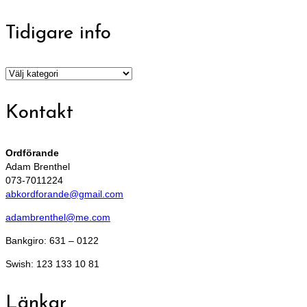
Tidigare info
Tidigare
info
Kontakt
Ordförande
Adam Brenthel
073-7011224
abkordforande@gmail.com
adambrenthel@me.com
Bankgiro: 631 – 0122
Swish: 123 133 10 81
Länkar