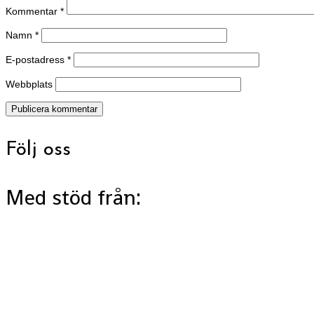
Kommentar
*
Namn
*
E-postadress
*
Webbplats
Följ oss
Med stöd från: