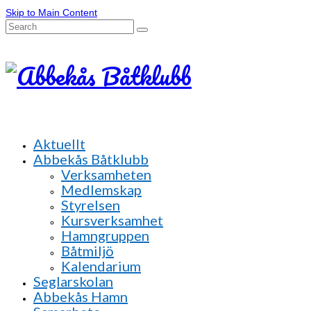
Skip to Main Content
Search
for:
Aktuellt
Abbekås Båtklubb
Verksamheten
Medlemskap
Styrelsen
Kursverksamhet
Hamngruppen
Båtmiljö
Kalendarium
Seglarskolan
Abbekås Hamn