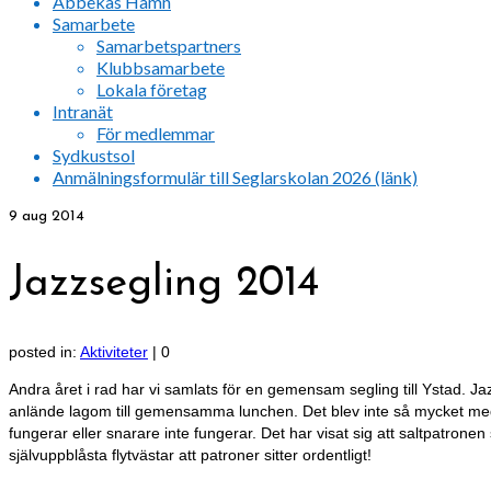
Abbekås Hamn
Samarbete
Samarbetspartners
Klubbsamarbete
Lokala företag
Intranät
För medlemmar
Sydkustsol
Anmälningsformulär till Seglarskolan 2026 (länk)
9
aug 2014
Jazzsegling 2014
posted in:
Aktiviteter
|
0
Andra året i rad har vi samlats för en gemensam segling till Ystad. Jaz
anlände lagom till gemensamma lunchen. Det blev inte så mycket med 
fungerar eller snarare inte fungerar. Det har visat sig att saltpatronen
självuppblåsta flytvästar att patroner sitter ordentligt!