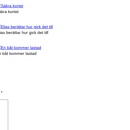
kra kortet
ias berättar hur gick det till
n båt kommer lastad
a
*