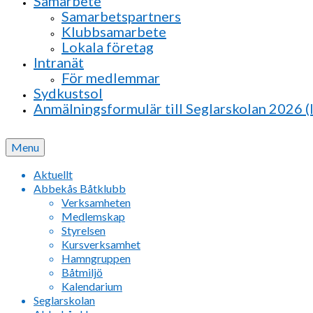
Samarbete
Samarbetspartners
Klubbsamarbete
Lokala företag
Intranät
För medlemmar
Sydkustsol
Anmälningsformulär till Seglarskolan 2026 (
Menu
Aktuellt
Abbekås Båtklubb
Verksamheten
Medlemskap
Styrelsen
Kursverksamhet
Hamngruppen
Båtmiljö
Kalendarium
Seglarskolan