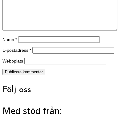
Namn
*
E-postadress
*
Webbplats
Följ oss
Med stöd från: