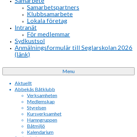
Samarbete
Samarbetspartners
Klubbsamarbete
Lokala företag
Intranät
För medlemmar
Sydkustsol
Anmälningsformulär till Seglarskolan 2026
(länk)
Menu
Aktuellt
Abbekås Båtklubb
Verksamheten
Medlemskap
Styrelsen
Kursverksamhet
Hamngruppen
Båtmiljö
Kalendarium