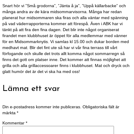
Snart hör vi ”Små grodorna”, ”Jänta å ja”, ”Uppå källarbacke” och
många andra av de kära midsommarvisorna. Många har redan
planerat hur midsommaren ska firas och alla väntar med spänning
på vad väderrapporterna kommer att förespå. Även i ABK har vi
tänkt på att fira den fina dagen. Det blir inte något organiserat
firandet men klubbhuset är öppet för alla medlemmar med vänner
för en Midsommarknytis. Vi samlas kl 15.00 och dukar borden med
medhavt mat. Blir det fint ute så har vi vår fina terrass till vårt
förfogande och skulle det trots allt komma något sommarregn så
finns det gott om platser inne. Det kommer att finnas möjlighet att
grilla och alla grillaccessoarer finns i klubbhuset. Mat och dryck och
glatt humör det är det vi ska ha med oss!
Lämna ett svar
Din e-postadress kommer inte publiceras.
Obligatoriska fält är
märkta
*
Kommentar
*