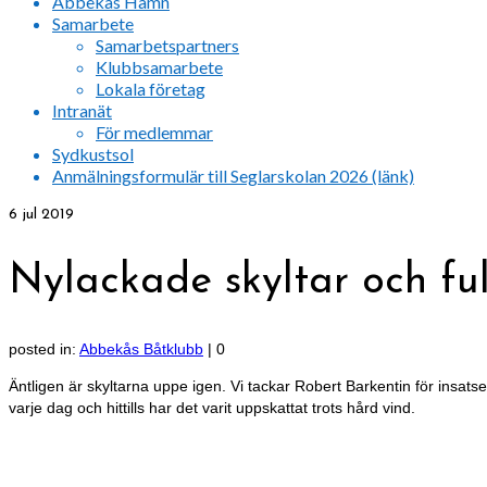
Abbekås Hamn
Samarbete
Samarbetspartners
Klubbsamarbete
Lokala företag
Intranät
För medlemmar
Sydkustsol
Anmälningsformulär till Seglarskolan 2026 (länk)
6
jul 2019
Nylackade skyltar och ful
posted in:
Abbekås Båtklubb
|
0
Äntligen är skyltarna uppe igen. Vi tackar Robert Barkentin för insat
varje dag och hittills har det varit uppskattat trots hård vind.