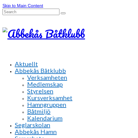
Skip to Main Content
Search
for:
Aktuellt
Abbekås Båtklubb
Verksamheten
Medlemskap
Styrelsen
Kursverksamhet
Hamngruppen
Båtmiljö
Kalendarium
Seglarskolan
Abbekås Hamn