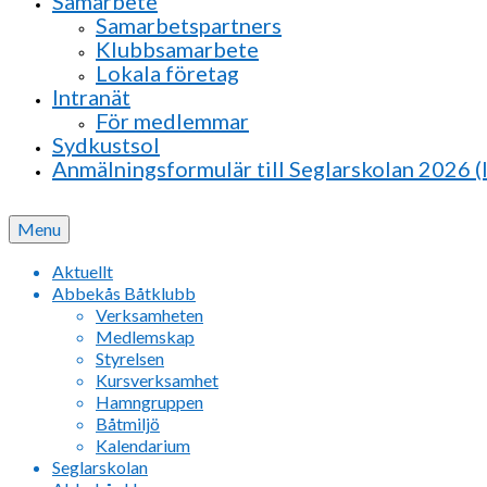
Samarbete
Samarbetspartners
Klubbsamarbete
Lokala företag
Intranät
För medlemmar
Sydkustsol
Anmälningsformulär till Seglarskolan 2026 (
Menu
Aktuellt
Abbekås Båtklubb
Verksamheten
Medlemskap
Styrelsen
Kursverksamhet
Hamngruppen
Båtmiljö
Kalendarium
Seglarskolan