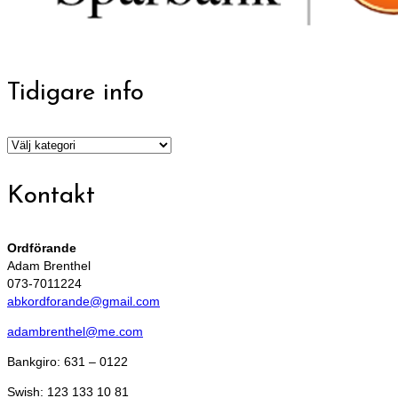
Tidigare info
Tidigare
info
Kontakt
Ordförande
Adam Brenthel
073-7011224
abkordforande@gmail.com
adambrenthel@me.com
Bankgiro: 631 – 0122
Swish: 123 133 10 81