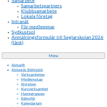
Samarbete
Samarbetspartners
Klubbsamarbete
Lokala företag
Intranät
För medlemmar
Sydkustsol
Anmälningsformulär till Seglarskolan 2026
(länk)
Menu
Aktuellt
Abbekås Båtklubb
Verksamheten
Medlemskap
Styrelsen
Kursverksamhet
Hamngruppen
Båtmiljö
Kalendarium