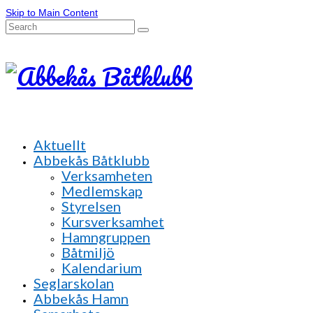
Skip to Main Content
Search
for:
Aktuellt
Abbekås Båtklubb
Verksamheten
Medlemskap
Styrelsen
Kursverksamhet
Hamngruppen
Båtmiljö
Kalendarium
Seglarskolan
Abbekås Hamn