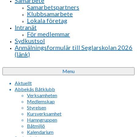
Samarbete
Samarbetspartners
Klubbsamarbete
Lokala företag
Intranät
För medlemmar
Sydkustsol
Anmälningsformulär till Seglarskolan 2026
(länk)
Menu
Aktuellt
Abbekås Båtklubb
Verksamheten
Medlemskap
Styrelsen
Kursverksamhet
Hamngruppen
Båtmiljö
Kalendarium