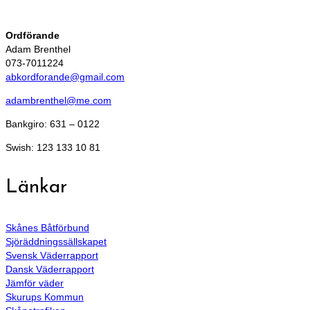
Ordförande
Adam Brenthel
073-7011224
abkordforande@gmail.com
adambrenthel@me.com
Bankgiro: 631 – 0122
Swish: 123 133 10 81
Länkar
Skånes Båtförbund
Sjöräddningssällskapet
Svensk Väderrapport
Dansk Väderrapport
Jämför väder
Skurups Kommun