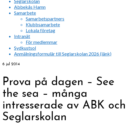
Seglarskolan
Abbekås Hamn
Samarbete
Samarbetspartners
Klubbsamarbete
Lokala företag
Intranät
För medlemmar
Sydkustsol
Anmälningsformulär till Seglarskolan 2026 (länk)
6
jul 2014
Prova på dagen – See
the sea – många
intresserade av ABK och
Seglarskolan