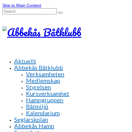
Skip to Main Content
Search
for:
Aktuellt
Abbekås Båtklubb
Verksamheten
Medlemskap
Styrelsen
Kursverksamhet
Hamngruppen
Båtmiljö
Kalendarium
Seglarskolan
Abbekås Hamn