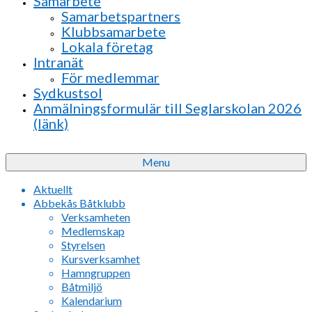
Samarbete
Samarbetspartners
Klubbsamarbete
Lokala företag
Intranät
För medlemmar
Sydkustsol
Anmälningsformulär till Seglarskolan 2026
(länk)
Menu
Aktuellt
Abbekås Båtklubb
Verksamheten
Medlemskap
Styrelsen
Kursverksamhet
Hamngruppen
Båtmiljö
Kalendarium