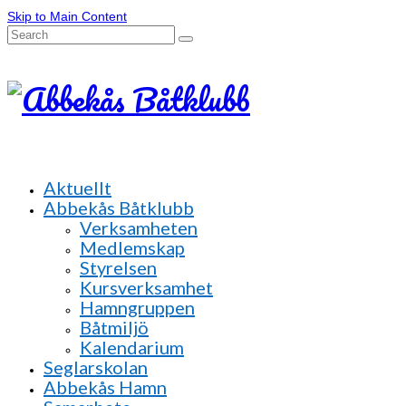
Skip to Main Content
Search
for:
Aktuellt
Abbekås Båtklubb
Verksamheten
Medlemskap
Styrelsen
Kursverksamhet
Hamngruppen
Båtmiljö
Kalendarium
Seglarskolan
Abbekås Hamn