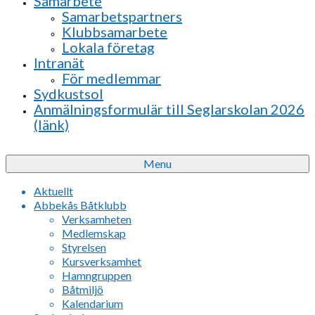
Samarbete
Samarbetspartners
Klubbsamarbete
Lokala företag
Intranät
För medlemmar
Sydkustsol
Anmälningsformulär till Seglarskolan 2026
(länk)
Menu
Aktuellt
Abbekås Båtklubb
Verksamheten
Medlemskap
Styrelsen
Kursverksamhet
Hamngruppen
Båtmiljö
Kalendarium