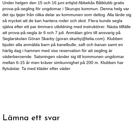
Under helgen den 15 och 16 juni erbjöd Abbekås Båtklubb gratis
prova-på-segling för ungdomar i Skurups kommun. Denna helg var
det sju tjejer från olika delar av kommunen som deltog. Alla lärde sig
så mycket att de kan hantera roder och skot. Flera kunde segla
själva efter ett par timmars utbildning med instruktörer. Nästa tillfälle
att prova-på-segla är 6 och 7 juli. Anmälan görs till ansvarig på
Seglarskolan Göran Skarby (goran.skarby@telia.com). Klubben
bjuder alla anmälda barn på kanelbulle, saft och banan samt en
härlig dag i hamnen med viss reservation för att segling är
väderberoende. Satsningen vänder sig till kommunen ungdomar
mellan 6-15 år men kräver simkunnighet på 200 m. Klubben har
flytvästar. Ta med kläder efter väder.
Lämna ett svar