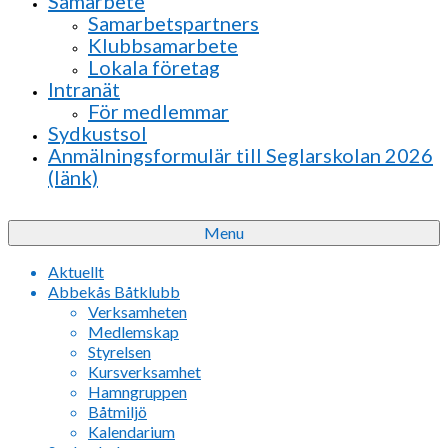
Samarbete
Samarbetspartners
Klubbsamarbete
Lokala företag
Intranät
För medlemmar
Sydkustsol
Anmälningsformulär till Seglarskolan 2026
(länk)
Menu
Aktuellt
Abbekås Båtklubb
Verksamheten
Medlemskap
Styrelsen
Kursverksamhet
Hamngruppen
Båtmiljö
Kalendarium