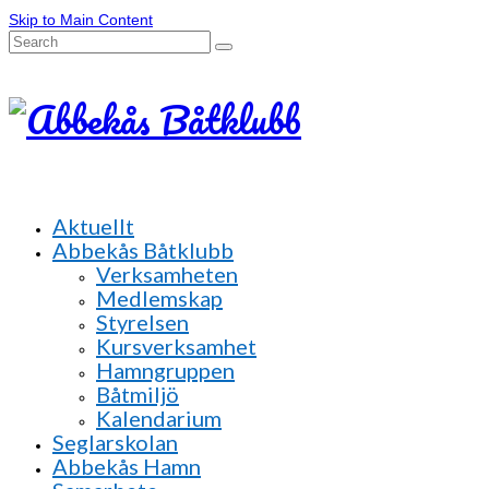
Skip to Main Content
Search
for:
Aktuellt
Abbekås Båtklubb
Verksamheten
Medlemskap
Styrelsen
Kursverksamhet
Hamngruppen
Båtmiljö
Kalendarium
Seglarskolan
Abbekås Hamn