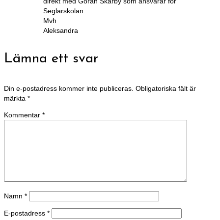
direkt med Göran Skarby som ansvarar för
Seglarskolan.
Mvh
Aleksandra
Lämna ett svar
Din e-postadress kommer inte publiceras.
Obligatoriska fält är
märkta
*
Kommentar
*
Namn
*
E-postadress
*