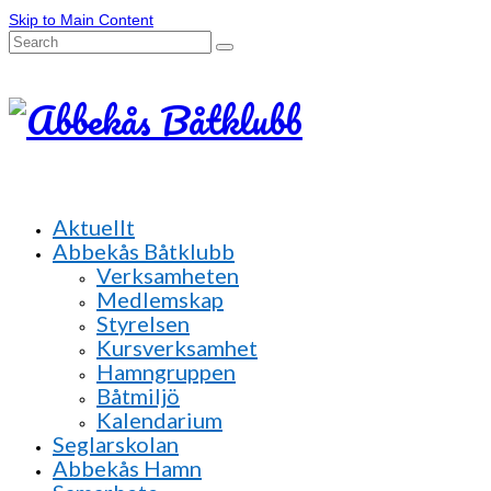
Skip to Main Content
Search
for:
Aktuellt
Abbekås Båtklubb
Verksamheten
Medlemskap
Styrelsen
Kursverksamhet
Hamngruppen
Båtmiljö
Kalendarium
Seglarskolan
Abbekås Hamn