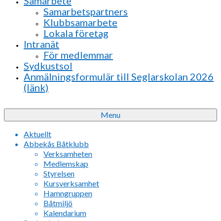
Samarbete
Samarbetspartners
Klubbsamarbete
Lokala företag
Intranät
För medlemmar
Sydkustsol
Anmälningsformulär till Seglarskolan 2026
(länk)
Menu
Aktuellt
Abbekås Båtklubb
Verksamheten
Medlemskap
Styrelsen
Kursverksamhet
Hamngruppen
Båtmiljö
Kalendarium