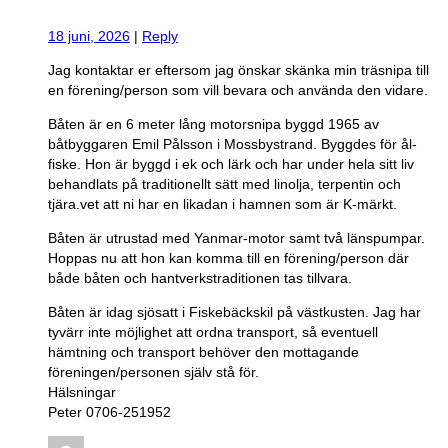
18 juni, 2026
|
Reply
Jag kontaktar er eftersom jag önskar skänka min träsnipa till
en förening/person som vill bevara och använda den vidare.
Båten är en 6 meter lång motorsnipa byggd 1965 av
båtbyggaren Emil Pålsson i Mossbystrand. Byggdes för ål-
fiske. Hon är byggd i ek och lärk och har under hela sitt liv
behandlats på traditionellt sätt med linolja, terpentin och
tjära.vet att ni har en likadan i hamnen som är K-märkt.
Båten är utrustad med Yanmar-motor samt två länspumpar.
Hoppas nu att hon kan komma till en förening/person där
både båten och hantverkstraditionen tas tillvara.
Båten är idag sjösatt i Fiskebäckskil på västkusten. Jag har
tyvärr inte möjlighet att ordna transport, så eventuell
hämtning och transport behöver den mottagande
föreningen/personen själv stå för.
Hälsningar
Peter 0706-251952