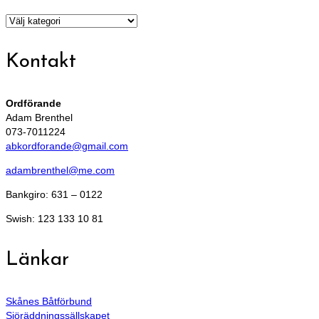
Tidigare
info
Kontakt
Ordförande
Adam Brenthel
073-7011224
abkordforande@gmail.com
adambrenthel@me.com
Bankgiro: 631 – 0122
Swish: 123 133 10 81
Länkar
Skånes Båtförbund
Sjöräddningssällskapet