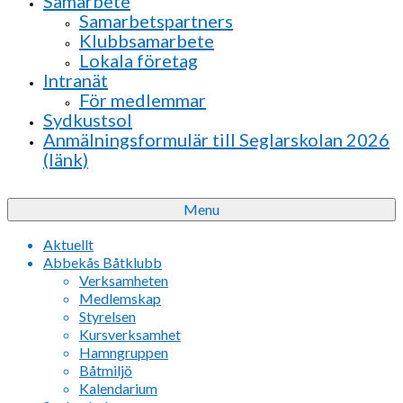
Samarbete
Samarbetspartners
Klubbsamarbete
Lokala företag
Intranät
För medlemmar
Sydkustsol
Anmälningsformulär till Seglarskolan 2026
(länk)
Menu
Aktuellt
Abbekås Båtklubb
Verksamheten
Medlemskap
Styrelsen
Kursverksamhet
Hamngruppen
Båtmiljö
Kalendarium