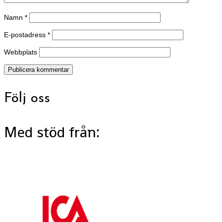
Namn
*
E-postadress
*
Webbplats
Följ oss
Med stöd från: