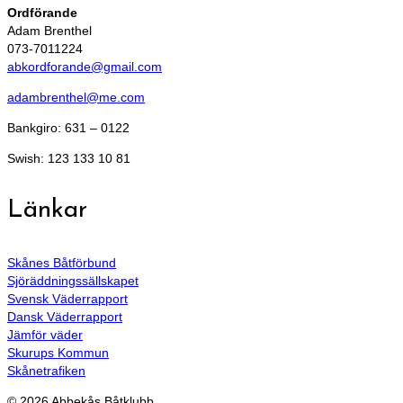
Ordförande
Adam Brenthel
073-7011224
abkordforande@gmail.com
adambrenthel@me.com
Bankgiro: 631 – 0122
Swish: 123 133 10 81
Länkar
Skånes Båtförbund
Sjöräddningssällskapet
Svensk Väderrapport
Dansk Väderrapport
Jämför väder
Skurups Kommun
Skånetrafiken
© 2026 Abbekås Båtklubb