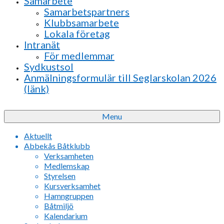
Samarbete
Samarbetspartners
Klubbsamarbete
Lokala företag
Intranät
För medlemmar
Sydkustsol
Anmälningsformulär till Seglarskolan 2026
(länk)
Menu
Aktuellt
Abbekås Båtklubb
Verksamheten
Medlemskap
Styrelsen
Kursverksamhet
Hamngruppen
Båtmiljö
Kalendarium