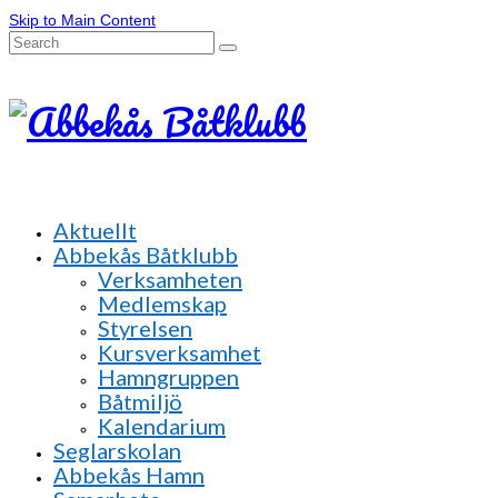
Skip to Main Content
Search
for:
Aktuellt
Abbekås Båtklubb
Verksamheten
Medlemskap
Styrelsen
Kursverksamhet
Hamngruppen
Båtmiljö
Kalendarium
Seglarskolan
Abbekås Hamn