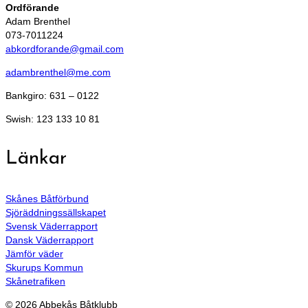
Ordförande
Adam Brenthel
073-7011224
abkordforande@gmail.com
adambrenthel@me.com
Bankgiro: 631 – 0122
Swish: 123 133 10 81
Länkar
Skånes Båtförbund
Sjöräddningssällskapet
Svensk Väderrapport
Dansk Väderrapport
Jämför väder
Skurups Kommun
Skånetrafiken
© 2026 Abbekås Båtklubb