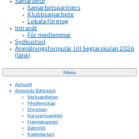
Samarbete
Samarbetspartners
Klubbsamarbete
Lokala företag
Intranät
För medlemmar
Sydkustsol
Anmälningsformulär till Seglarskolan 2026
(länk)
Menu
Aktuellt
Abbekås Båtklubb
Verksamheten
Medlemskap
Styrelsen
Kursverksamhet
Hamngruppen
Båtmiljö
Kalendarium