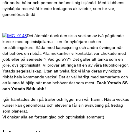
när andra båtar och personer befunnit sig i sjönöd. Med klubbens
nyinköpta reservbåt kunde fredagens aktiviteter, som tur var,
genomföras ändå.
Det återstår dock den sista veckan av två pågående
kurser med optimistjollarna – en för nybörjare och en
fortsättningskurs. Båda med kapsejsning och andra övningar när
det behövs en ribbåt. Alla mekaniker vi kontaktat var chokade med
jobb eller på semester? Vad göra??? Det gäller att tänka som en
jolle, dvs optimistiskt. Vi provar att ringa till en av våra klubbkollegor,
Ystads segelsällskap. Utan att tveka fick vi låna deras nyinköpta
ribbåt hela kommande vecka! Det är väl härligt med samarbete och
att kunna få hjälp när man behöver det som mest.
Tack Ystads SS
och Ystads Båtklubb!
Igår hämtades den på trailer och ligger nu i vår hamn. Nästa veckas
kurser kan genomföras och eleverna får sin avslutning på fredag
som planerat.
Vi önskar alla en fortsatt glad och optimistisk sommar:)