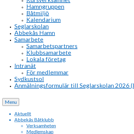
Hamngruppen
Båtmiljö
Kalendarium
Seglarskolan
Abbekås Hamn
Samarbete
Samarbetspartners
Klubbsamarbete
Lokala företag
Intranät
För medlemmar
Sydkustsol
Anmälningsformulär till Seglarskolan 2026 (
Menu
Aktuellt
Abbekås Båtklubb
Verksamheten
Medlemskap