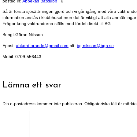
posted in:
Abbekås Båtklubb
|
0
Så är första sjösättrningen gjord och vi går igång med våra vaktrundor.
information anslås i klubbhuset men det är viktigt att alla anmälningar sk
Frågor kring vaktrundorna ställs med fördel direkt till BG.
Bengt-Göran Nilsson
Epost:
abkordforande@gmail.com
alt.
bg.nilsson@bgn.se
Mobil: 0709-556443
Lämna ett svar
Din e-postadress kommer inte publiceras.
Obligatoriska fält är märkt