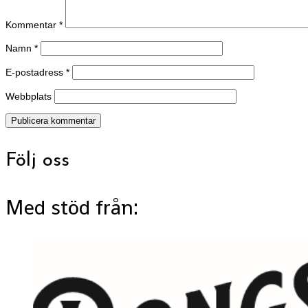
Kommentar
*
Namn
*
E-postadress
*
Webbplats
Följ oss
Med stöd från: