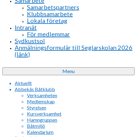
Samarbete
Samarbetspartners
Klubbsamarbete
Lokala företag
Intranät
För medlemmar
Sydkustsol
Anmälningsformulär till Seglarskolan 2026
(länk)
Menu
Aktuellt
Abbekås Båtklubb
Verksamheten
Medlemskap
Styrelsen
Kursverksamhet
Hamngruppen
Båtmiljö
Kalendarium