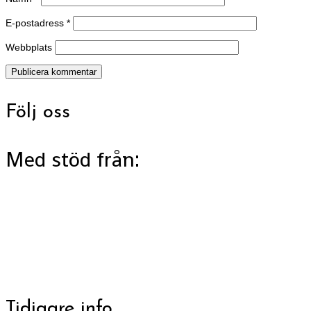
E-postadress
*
Webbplats
Följ oss
Med stöd från:
Tidigare info