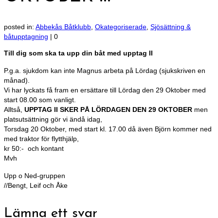
posted in:
Abbekås Båtklubb
,
Okategoriserade
,
Sjösättning &
båtupptagning
|
0
Till dig som ska ta upp din båt med upptag II
P.g.a. sjukdom kan inte Magnus arbeta på Lördag (sjukskriven en
månad).
Vi har lyckats få fram en ersättare till Lördag den 29 Oktober med
start 08.00 som vanligt.
Alltså,
UPPTAG II SKER PÅ LÖRDAGEN DEN 29 OKTOBER
men
platsutsättning gör vi ändå idag,
Torsdag 20 Oktober, med start kl. 17.00 då även Björn kommer ned
med traktor för flytthjälp,
kr 50:- och kontant
Mvh
Upp o Ned-gruppen
//Bengt, Leif och Åke
Lämna ett svar