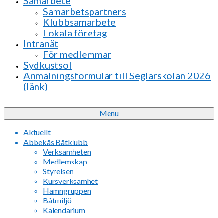
Samarbete
Samarbetspartners
Klubbsamarbete
Lokala företag
Intranät
För medlemmar
Sydkustsol
Anmälningsformulär till Seglarskolan 2026
(länk)
Menu
Aktuellt
Abbekås Båtklubb
Verksamheten
Medlemskap
Styrelsen
Kursverksamhet
Hamngruppen
Båtmiljö
Kalendarium