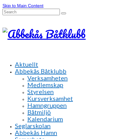
Skip to Main Content
Search
for:
Aktuellt
Abbekås Båtklubb
Verksamheten
Medlemskap
Styrelsen
Kursverksamhet
Hamngruppen
Båtmiljö
Kalendarium
Seglarskolan
Abbekås Hamn