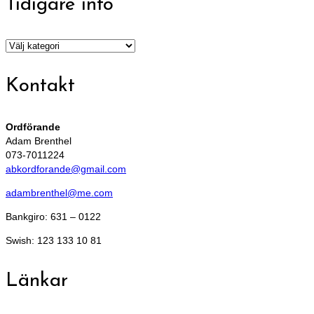
Tidigare info
Tidigare
info
Kontakt
Ordförande
Adam Brenthel
073-7011224
abkordforande@gmail.com
adambrenthel@me.com
Bankgiro: 631 – 0122
Swish: 123 133 10 81
Länkar