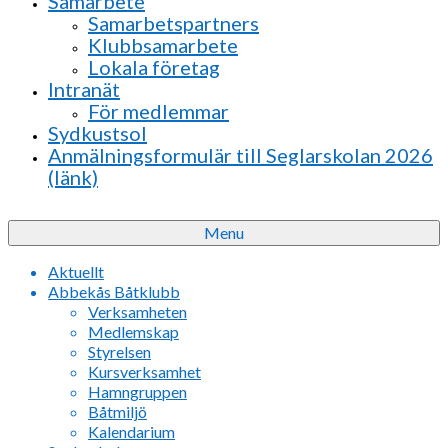
Samarbete
Samarbetspartners
Klubbsamarbete
Lokala företag
Intranät
För medlemmar
Sydkustsol
Anmälningsformulär till Seglarskolan 2026
(länk)
Menu
Aktuellt
Abbekås Båtklubb
Verksamheten
Medlemskap
Styrelsen
Kursverksamhet
Hamngruppen
Båtmiljö
Kalendarium