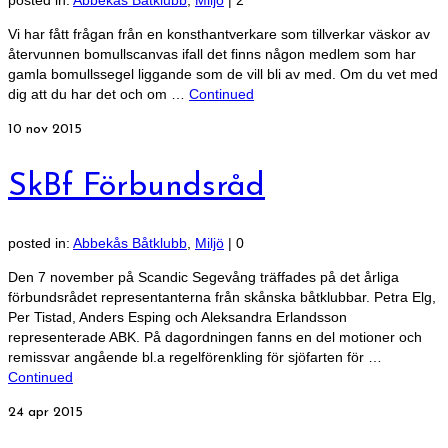
posted in:
Abbekås Båtklubb
,
Miljö
|
2
Vi har fått frågan från en konsthantverkare som tillverkar väskor av
återvunnen bomullscanvas ifall det finns någon medlem som har
gamla bomullssegel liggande som de vill bli av med. Om du vet med
dig att du har det och om …
Continued
10
nov 2015
SkBf Förbundsråd
posted in:
Abbekås Båtklubb
,
Miljö
|
0
Den 7 november på Scandic Segevång träffades på det årliga
förbundsrådet representanterna från skånska båtklubbar. Petra Elg,
Per Tistad, Anders Esping och Aleksandra Erlandsson
representerade ABK. På dagordningen fanns en del motioner och
remissvar angående bl.a regelförenkling för sjöfarten för …
Continued
24
apr 2015