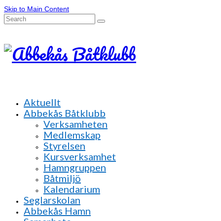
Skip to Main Content
Search
for:
Aktuellt
Abbekås Båtklubb
Verksamheten
Medlemskap
Styrelsen
Kursverksamhet
Hamngruppen
Båtmiljö
Kalendarium
Seglarskolan
Abbekås Hamn